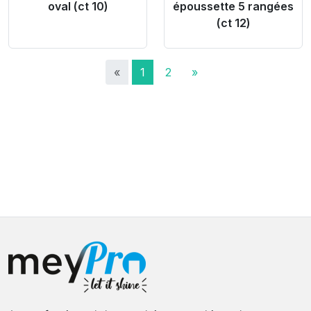
oval (ct 10)
époussette 5 rangées
(ct 12)
«
1
2
»