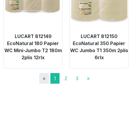
LUCART 812149
LUCART 812150
EcoNatural 180 Papier
EcoNatural 350 Papier
WC Mini-Jumbo T2 180m
WC Jumbo T1 350m 2plis
2plis 12rlx
6rlx
«
1
2
3
»