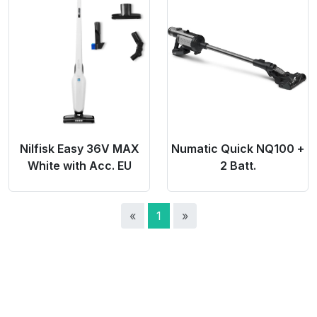
Product Link
Product Link
Nilfisk Easy 36V MAX
Numatic Quick NQ100 +
White with Acc. EU
2 Batt.
«
1
»