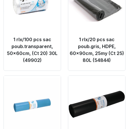
1 rlx/100 pcs sac
1 rlx/20 pcs sac
poub.transparent,
poub.gris, HDPE,
50x60cm, (Ct 20) 30L
60x90cm, 25my (Ct 25)
(49902)
80L (54844)
Product Link
Product Link