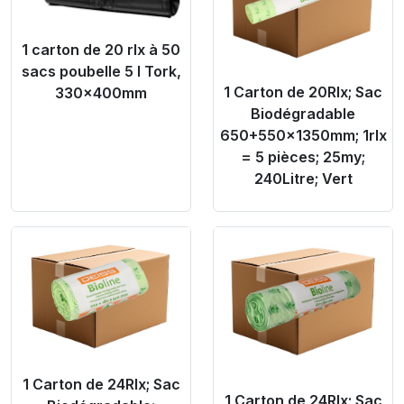
1 carton de 20 rlx à 50
sacs poubelle 5 l Tork,
1 Carton de 20Rlx; Sac
330x400mm
Biodégradable
650+550x1350mm; 1rlx
= 5 pièces; 25my;
240Litre; Vert
Product Link
Product Link
1 Carton de 24Rlx; Sac
1 Carton de 24Rlx; Sac