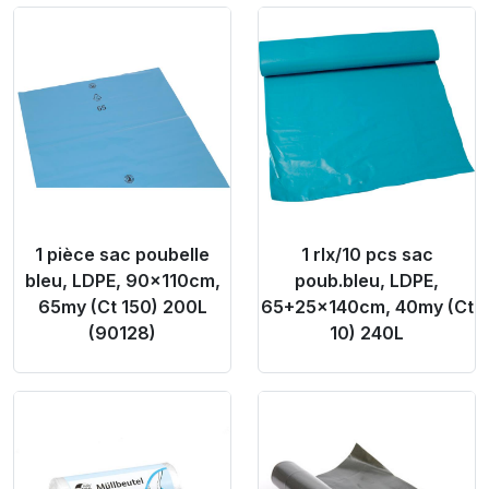
Product Link
Product Link
1 pièce sac poubelle
1 rlx/10 pcs sac
bleu, LDPE, 90x110cm,
poub.bleu, LDPE,
65my (Ct 150) 200L
65+25x140cm, 40my (Ct
(90128)
10) 240L
Product Link
Product Link