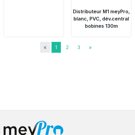
Distributeur M1 meyPro,
blanc, PVC, dév.central
bobines 130m
«
1
2
3
»