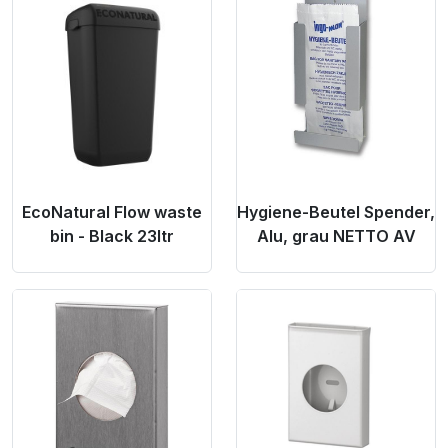
Product Link
Product Link
EcoNatural Flow waste
Hygiene-Beutel Spender,
bin - Black 23ltr
Alu, grau NETTO AV
Product Link
Product Link