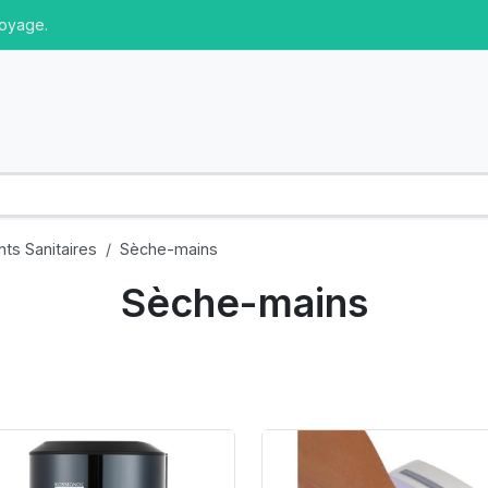
toyage.
ts Sanitaires
Sèche-mains
Sèche-mains
oduct Link
Product Link