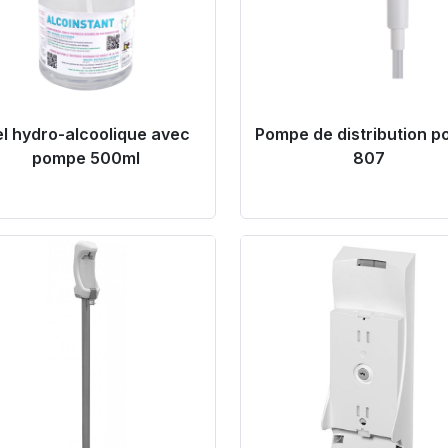
l hydro-alcoolique avec
Pompe de distribution p
pompe 500ml
807
oduct Link
Product Link