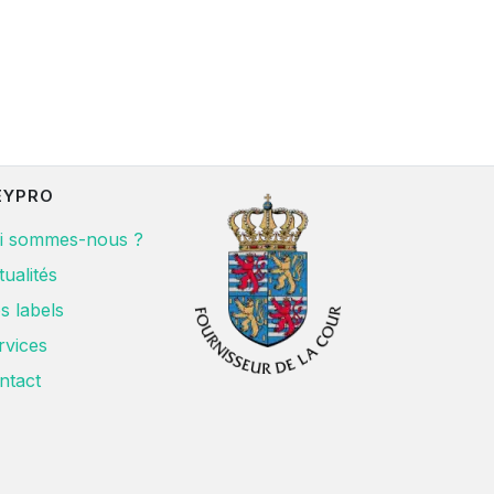
EYPRO
i sommes-nous ?
tualités
s labels
rvices
ntact