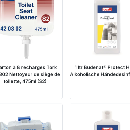
carton à 8 recharges Tork
1 ltr Budenat® Protect 
302 Nettoyeur de siège de
Alkoholische Händedesinf
toilette, 475ml (S2)
oduct Link
Product Link