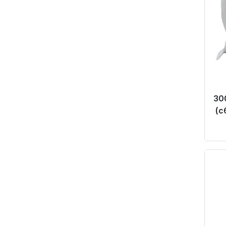
30
(c
Pr