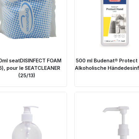
0ml seatDISINFECT FOAM
500 ml Budenat® Protect
6), pour le SEATCLEANER
Alkoholische Händedesinf
(25/13)
oduct Link
Product Link