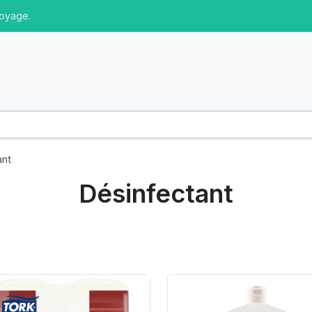
toyage.
ant
Désinfectant
oduct Link
Product Link