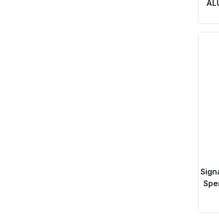
ALU
Pr
Sign
Spe