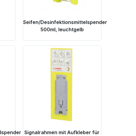
r
Seifen/Desinfektionsmittelspender
500ml, leuchtgelb
Product Link
elspender
Signalrahmen mit Aufkleber für