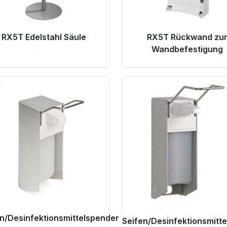
RX5T Edelstahl Säule
RX5T Rückwand zu
Wandbefestigung
oduct Link
Product Link
n/Desinfektionsmittelspender
Seifen/Desinfektionsmitt