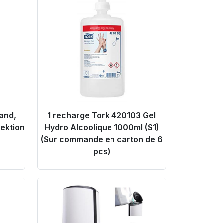
Hand,
1 recharge Tork 420103 Gel
ektion
Hydro Alcoolique 1000ml (S1)
(Sur commande en carton de 6
pcs)
Product Link