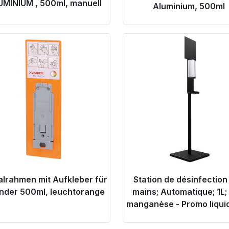
MINIUM , 500ml, manuell
Aluminium, 500ml
oduct Link
Product Link
alrahmen mit Aufkleber für
Station de désinfection
nder 500ml, leuchtorange
mains; Automatique; 1L;
manganèse - Promo liqui