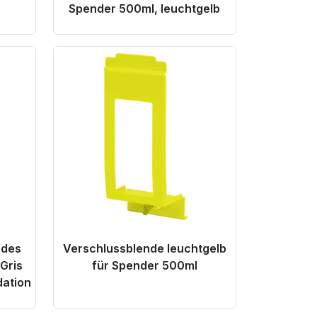
Spender 500ml, leuchtgelb
Product Link
 des
Verschlussblende leuchtgelb
 Gris
für Spender 500ml
dation