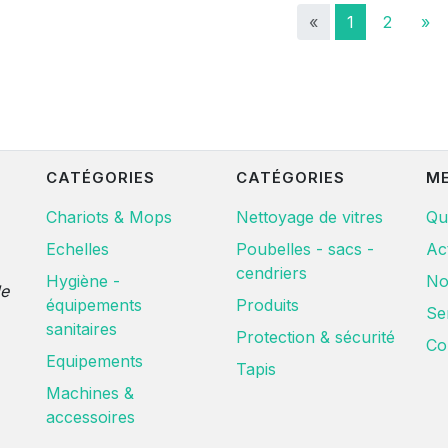
«
1
2
»
CATÉGORIES
CATÉGORIES
M
Chariots & Mops
Nettoyage de vitres
Qu
Echelles
Poubelles - sacs -
Ac
cendriers
Hygiène -
No
de
équipements
Produits
Se
sanitaires
Protection & sécurité
Co
Equipements
Tapis
Machines &
accessoires