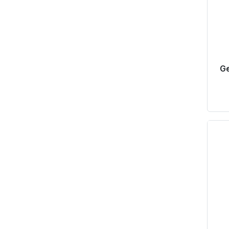
Ge
Pr