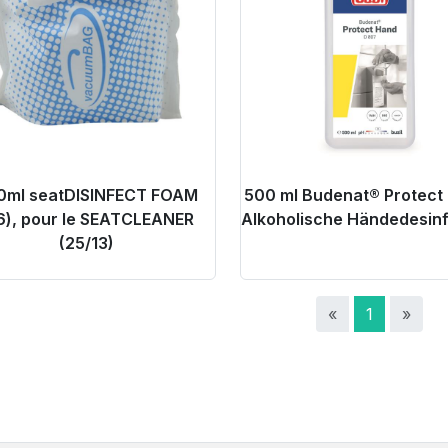
0ml seatDISINFECT FOAM
500 ml Budenat® Protect
6), pour le SEATCLEANER
Alkoholische Händedesinf
(25/13)
«
1
»