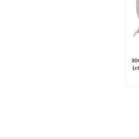
30
(c