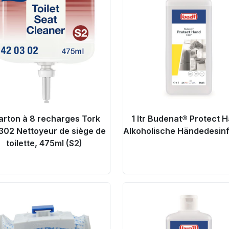
carton à 8 recharges Tork
1 ltr Budenat® Protect 
302 Nettoyeur de siège de
Alkoholische Händedesinf
toilette, 475ml (S2)
oduct Link
Product Link