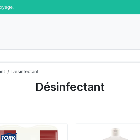
toyage.
ant
Désinfectant
Désinfectant
oduct Link
Product Link