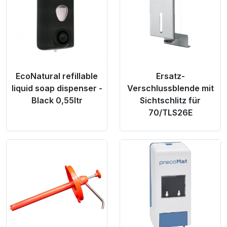
EcoNatural refillable
Ersatz-
liquid soap dispenser -
Verschlussblende mit
Black 0,55ltr
Sichtschlitz für
70/TLS26E
Product Link
Product Link