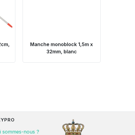
2cm,
Manche monoblock 1,5m x
32mm, blanc
EYPRO
i sommes-nous ?