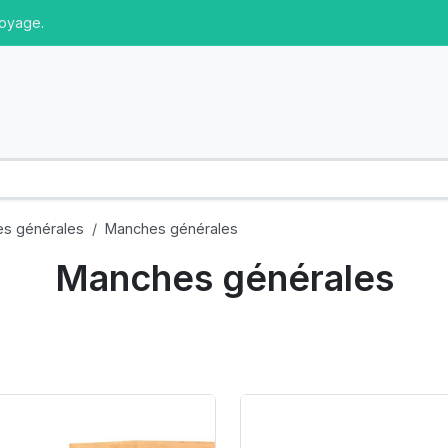
toyage.
es générales
Manches générales
Manches générales
oduct Link
Product Link