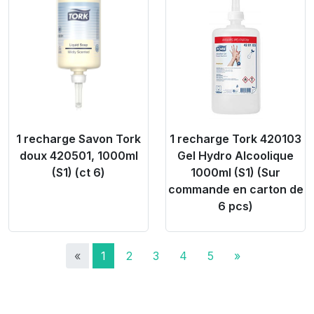
Product Link
Product Link
1 recharge Savon Tork
1 recharge Tork 420103
doux 420501, 1000ml
Gel Hydro Alcoolique
(S1) (ct 6)
1000ml (S1) (Sur
commande en carton de
6 pcs)
«
1
2
3
4
5
»