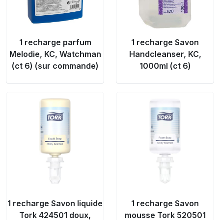
1 recharge parfum
1 recharge Savon
Melodie, KC, Watchman
Handcleanser, KC,
(ct 6) (sur commande)
1000ml (ct 6)
Product Link
Product Link
1 recharge Savon liquide
1 recharge Savon
Tork 424501 doux,
mousse Tork 520501