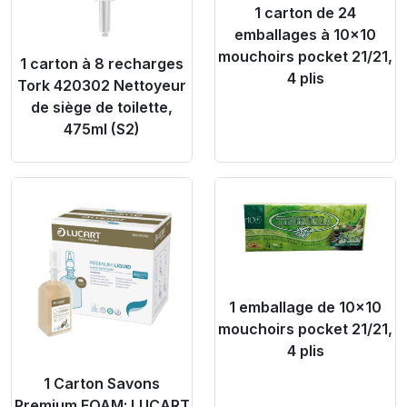
1 carton de 24
emballages à 10x10
mouchoirs pocket 21/21,
1 carton à 8 recharges
4 plis
Tork 420302 Nettoyeur
de siège de toilette,
475ml (S2)
Product Link
Product Link
1 emballage de 10x10
mouchoirs pocket 21/21,
4 plis
1 Carton Savons
Premium FOAM; LUCART