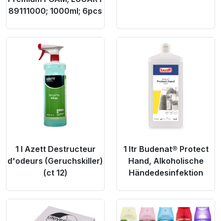
89111000; 1000ml; 6pcs
Product Link
Product Link
1 l Azett Destructeur
1 ltr Budenat® Protect
d'odeurs (Geruchskiller)
Hand, Alkoholische
(ct 12)
Händedesinfektion
Product Link
Product Link