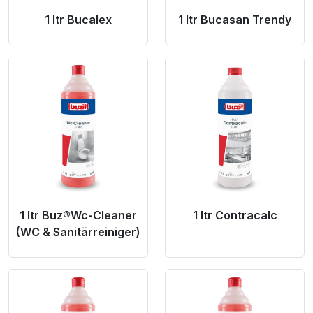
1 ltr Bucalex
1 ltr Bucasan Trendy
Product Link
Product Link
1 ltr Buz®Wc-Cleaner
1 ltr Contracalc
(WC & Sanitärreiniger)
Product Link
Product Link