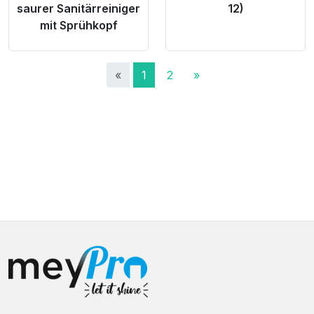
saurer Sanitärreiniger
12)
mit Sprühkopf
«
1
2
»