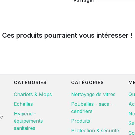
Partager
Ces produits pourraient vous intéresser !
CATÉGORIES
CATÉGORIES
M
Chariots & Mops
Nettoyage de vitres
Qu
Echelles
Poubelles - sacs -
Ac
cendriers
Hygiène -
No
de
équipements
Produits
Se
sanitaires
Protection & sécurité
Co