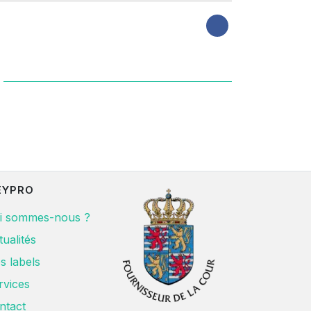
EYPRO
i sommes-nous ?
tualités
s labels
rvices
ntact