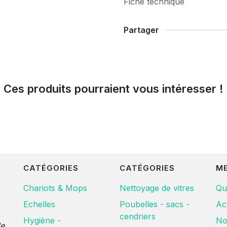
Fiche technique
Partager
Ces produits pourraient vous intéresser !
CATÉGORIES
CATÉGORIES
M
Chariots & Mops
Nettoyage de vitres
Qu
Echelles
Poubelles - sacs -
Ac
cendriers
Hygiène -
No
de