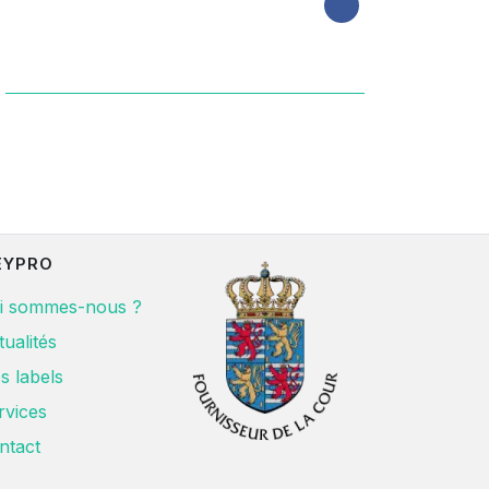
EYPRO
i sommes-nous ?
tualités
s labels
rvices
ntact