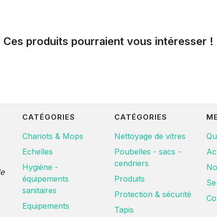
Ces produits pourraient vous intéresser !
CATÉGORIES
CATÉGORIES
M
Chariots & Mops
Nettoyage de vitres
Qu
Echelles
Poubelles - sacs -
Ac
cendriers
Hygiène -
No
de
équipements
Produits
Se
sanitaires
Protection & sécurité
Co
Equipements
Tapis