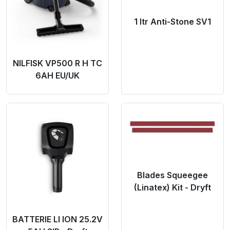
1 ltr Anti-Stone SV1
NILFISK VP500 R H TC
6AH EU/UK
Product Link
Product Link
Blades Squeegee
(Linatex) Kit - Dryft
BATTERIE LI ION 25.2V