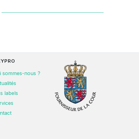
EYPRO
i sommes-nous ?
tualités
s labels
rvices
ntact