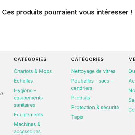
Ces produits pourraient vous intéresser !
CATÉGORIES
CATÉGORIES
M
Chariots & Mops
Nettoyage de vitres
Qu
Echelles
Poubelles - sacs -
Ac
cendriers
Hygiène -
No
de
équipements
Produits
Se
sanitaires
Protection & sécurité
Co
Equipements
Tapis
Machines &
accessoires