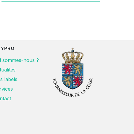
EYPRO
i sommes-nous ?
tualités
s labels
rvices
ntact