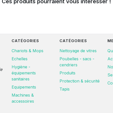
Ces produits pourraient vous intéresser !
CATÉGORIES
CATÉGORIES
M
Chariots & Mops
Nettoyage de vitres
Qu
Echelles
Poubelles - sacs -
Ac
cendriers
Hygiène -
No
de
équipements
Produits
Se
sanitaires
Protection & sécurité
Co
Equipements
Tapis
Machines &
accessoires