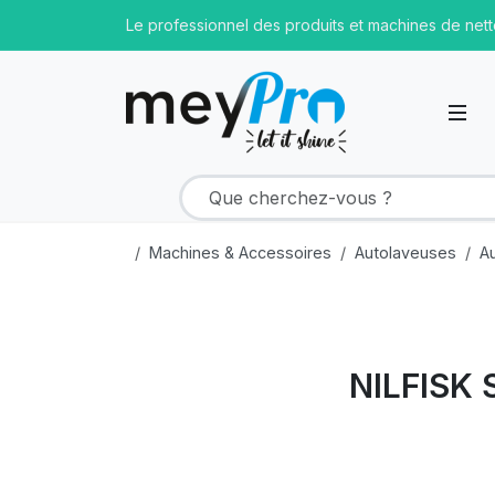
Le professionnel des produits et machines de net
Machines & Accessoires
Autolaveuses
A
NILFISK