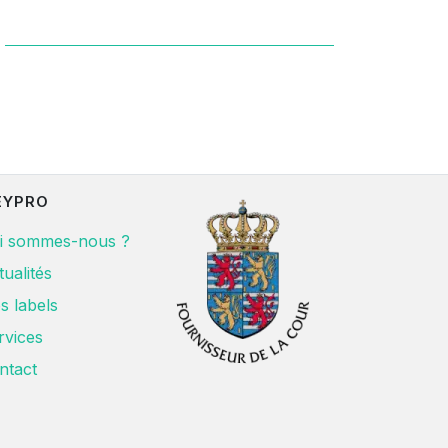
EYPRO
i sommes-nous ?
tualités
s labels
rvices
ntact