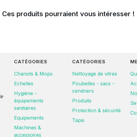
Ces produits pourraient vous intéresser !
CATÉGORIES
CATÉGORIES
M
Chariots & Mops
Nettoyage de vitres
Qu
Echelles
Poubelles - sacs -
Ac
cendriers
Hygiène -
No
de
équipements
Produits
Se
sanitaires
Protection & sécurité
Co
Equipements
Tapis
Machines &
accessoires