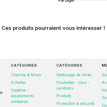
Partager
Ces produits pourraient vous intéresser !
CATÉGORIES
CATÉGORIES
M
Chariots & Mops
Nettoyage de vitres
Qu
Echelles
Poubelles - sacs -
Ac
cendriers
Hygiène -
No
de
équipements
Produits
Se
sanitaires
Protection & sécurité
Co