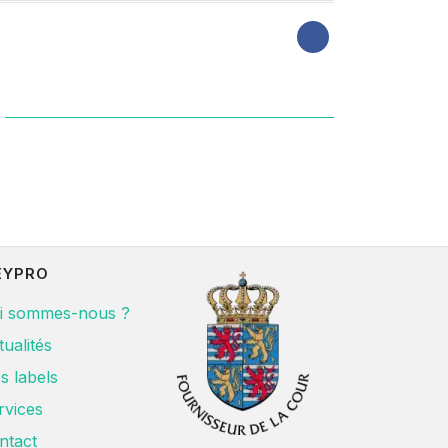
EYPRO
i sommes-nous ?
tualités
s labels
rvices
ntact