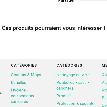
Partager
Ces produits pourraient vous intéresser !
CATÉGORIES
CATÉGORIES
M
Chariots & Mops
Nettoyage de vitres
Qu
Echelles
Poubelles - sacs -
Ac
cendriers
Hygiène -
No
de
équipements
Produits
Se
sanitaires
Protection & sécurité
Co