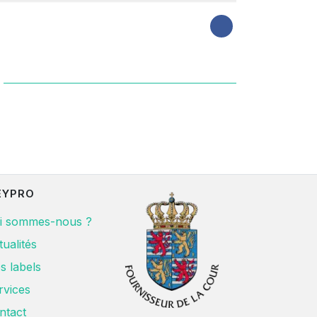
EYPRO
i sommes-nous ?
tualités
s labels
rvices
ntact